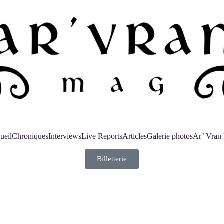
ueil
Chroniques
Interviews
Live Reports
Articles
Galerie photos
Ar’ Vran 
Billetterie