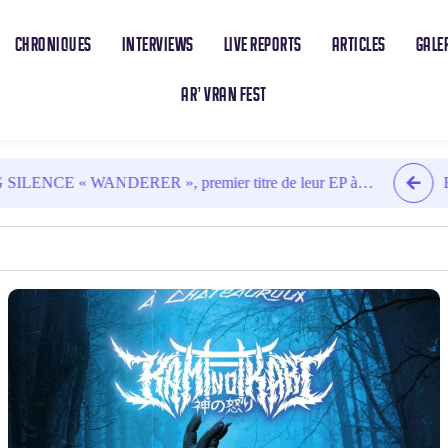
CHRONIQUES
INTERVIEWS
LIVE REPORTS
ARTICLES
GALE
AR’ VRAN FEST
RER », premier titre de leur EP à…
EMBERS : Sortie d