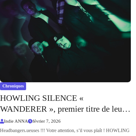
Chroniques
HOWLING SILENCE «
WANDERER », premier titre de leur
EP à venir
Indie ANNA
février 7, 2026
Headbangers.ueuses !!! Votre attention, s’il vous plaît ! HOWLING