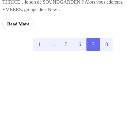
THRICE…le son de SOUNDGARDEN ? Alors vous adorerez
EMBERS, groupe de « New…
Read More
1
…
5
6
7
8