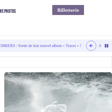
Billetterie
RIE PHOTOS
e leur nouvel album « Traces » !
Article sur INERTE et leu