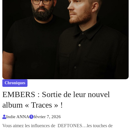
Chroniques
EMBERS : Sortie de leur nouvel
album « Traces » !
Indie ANNA
février 7, 2026
Vous aimez les influences de DEFTONES…les touches de