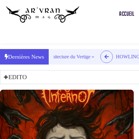
ACCUEIL
Dernières News
L « Architecture du Vertige »
HOWLING SILENCE « WANDE
EDITO