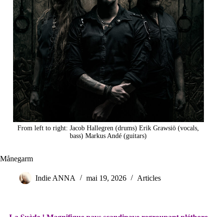
From left to right: Jacob Hallegren (drums) Erik Grawsiö (vocals,
bass) Markus Andé (guitars)
Månegarm
Indie ANNA
mai 19, 2026
Articles