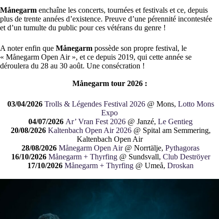
Månegarm
enchaîne les concerts, tournées et festivals et ce, depuis
plus de trente années d’existence. Preuve d’une pérennité incontestée
et d’un tumulte du public pour ces vétérans du genre !
A noter enfin que
Månegarm
possède son propre festival, le
« Månegarm Open Air », et ce depuis 2019, qui cette année se
déroulera du 28 au 30 août. Une consécration !
Månegarm tour 2026 :
03/04/2026
Trolls & Légendes Festival 2026
@ Mons,
Lotto Mons
Expo
04/07/2026
Ar’ Vran Fest 2026
@ Janzé,
Le Gentieg
20/08/2026
Kaltenbach Open Air 2026
@ Spital am Semmering,
Kaltenbach Open Air
28/08/2026
Månegarm Open Air
@ Norrtälje,
Pythagoras
16/10/2026
Månegarm + Thyrfing
@ Sundsvall,
Club Deströyer
17/10/2026
Månegarm + Thyrfing
@ Umeå,
Droskan