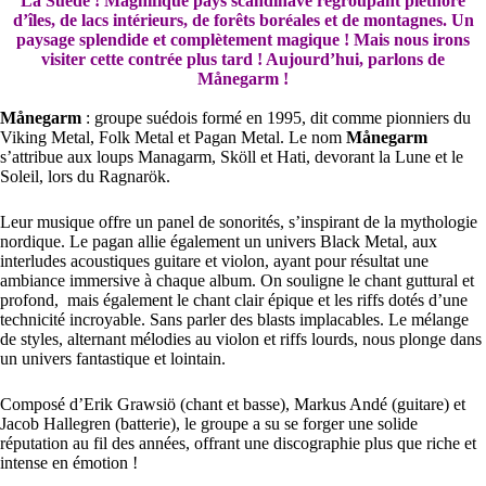
La Suède ! Magnifique pays scandinave regroupant pléthore
d’îles, de lacs intérieurs, de forêts boréales et de montagnes. Un
paysage splendide et complètement magique ! Mais nous irons
visiter cette contrée plus tard ! Aujourd’hui, parlons de
Månegarm !
Månegarm
: groupe suédois formé en 1995, dit comme pionniers du
Viking Metal, Folk Metal et Pagan Metal. Le nom
Månegarm
s’attribue aux loups Managarm, Sköll et Hati, devorant la Lune et le
Soleil, lors du Ragnarök.
Leur musique offre un panel de sonorités, s’inspirant de la mythologie
nordique. Le pagan allie également un univers Black Metal, aux
interludes acoustiques guitare et violon, ayant pour résultat une
ambiance immersive à chaque album. On souligne le chant guttural et
profond, mais également le chant clair épique et les riffs dotés d’une
technicité incroyable. Sans parler des blasts implacables. Le mélange
de styles, alternant mélodies au violon et riffs lourds, nous plonge dans
un univers fantastique et lointain.
Composé d’Erik Grawsiö (chant et basse), Markus Andé (guitare) et
Jacob Hallegren (batterie), le groupe a su se forger une solide
réputation au fil des années, offrant une discographie plus que riche et
intense en émotion !