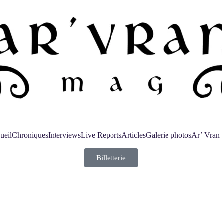
ueil
Chroniques
Interviews
Live Reports
Articles
Galerie photos
Ar’ Vran 
Billetterie