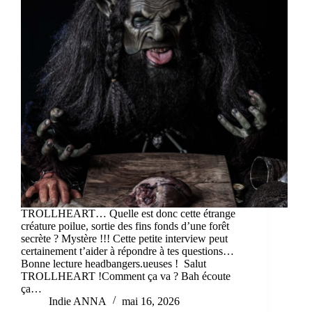
TROLLHEART… Quelle est donc cette étrange
créature poilue, sortie des fins fonds d’une forêt
secrète ? Mystère !!! Cette petite interview peut
certainement t’aider à répondre à tes questions…
Bonne lecture headbangers.ueuses ! Salut
TROLLHEART !Comment ça va ? Bah écoute
ça…
Indie ANNA
mai 16, 2026