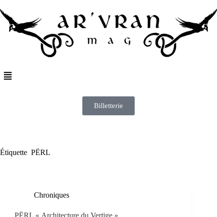
Billetterie
Étiquette
PËRL
Chroniques
PËRL « Architecture du Vertige »