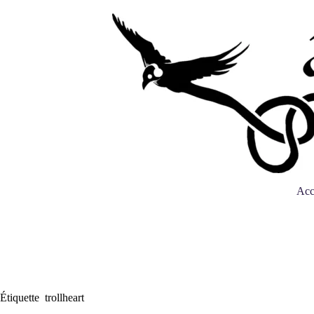
Acc
Étiquette
trollheart