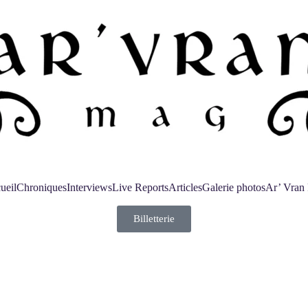
ueil
Chroniques
Interviews
Live Reports
Articles
Galerie photos
Ar’ Vran 
Billetterie