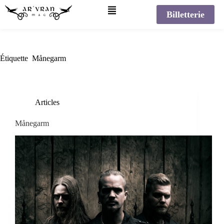
Billetterie
Étiquette
Månegarm
Articles
Månegarm