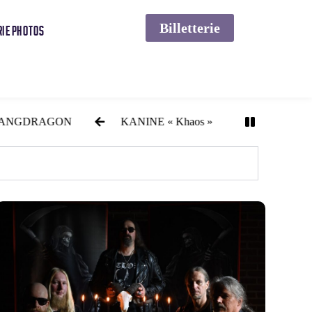
Billetterie
RIE PHOTOS
N
KANINE « Khaos »
HOWLING SILENCE : l