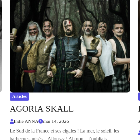
Articles
AGORIA SKALL
Indie ANNA
mai 14, 2026
Le Sud de la France et ses cigales ! La mer, le soleil, les
barbecues anisés…Allons-y ! Ah non…j’oubliais…