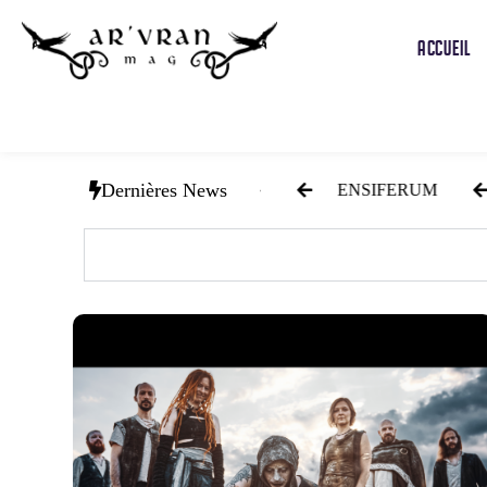
ACCUEIL
Dernières News
ION « Noir Berger »
ENSIFERUM
SHETAN Nou