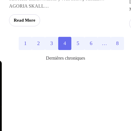
AGORIA SKALL…
Read More
1
2
3
4
5
6
…
8
Dernières chroniques