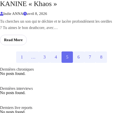
KANINE « Khaos »
Indie ANNA
avril 8, 2026
Tu cherches un son qui te déchire et te lacère profondément les oreilles
? Tu aimes le bon deathcore, avec…
Read More
1
…
3
4
5
6
7
8
Dernières chroniques
No posts found.
Dernières interviews
No posts found.
Derniers live reports
No posts found.